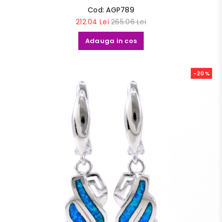
Cod:
AGP789
212.04 Lei
265.06 Lei
Adauga in cos
-20%