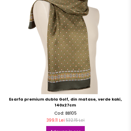
Esarfa premium dubla Golf, din matase, verde kaki,
140x27cm
Cod:
BB105
399.11 Lei
532.15 Lei