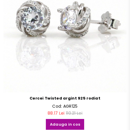
Cercei Twisted argint 925 rodiat
Cod:
AGR125
88.17 Lei
110.21 Lei
Adauga in cos