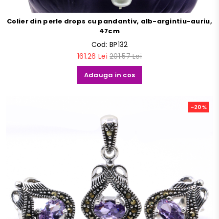
Colier din perle drops cu pandantiv, alb-argintiu-auriu,
47cm
Cod:
BP132
161.26 Lei
201.57 Lei
Adauga in cos
-20%