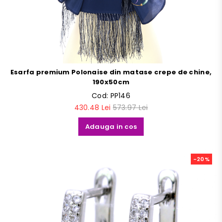
Esarfa premium Polonaise din matase crepe de chine,
190x50cm
Cod:
PP146
430.48 Lei
573.97 Lei
Adauga in cos
-20%