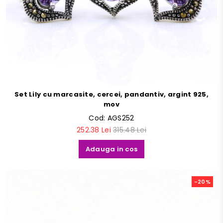
Set Lily cu marcasite, cercei, pandantiv, argint 925,
mov
Cod:
AGS252
252.38 Lei
315.48 Lei
Adauga in cos
-20%