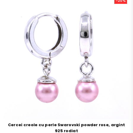
-20%
Cercei creole cu perle Swarovski powder rose, argint
925 rodiat