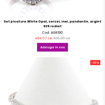
Set picatura White Opal, cercei, inel, pandantiv, argint
925 rodiat
Cod:
AGR190
484.07 Lei
605.09 Lei
Adauga in cos
-20%