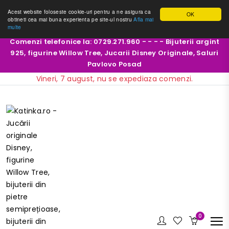
Acest website foloseste cookie-uri pentru a ne asigura ca
OK
obtineti cea mai buna experienta pe site-ul nostru
Afla mai
multe
Comenzi telefonice la: 0729.271.960 - - - - Bijuterii argint
925, figurine Willow Tree, Jucarii Disney Originale, Saluri
Pavlovo Posad
Vineri, 7 august, nu se expediaza comenzi.
0