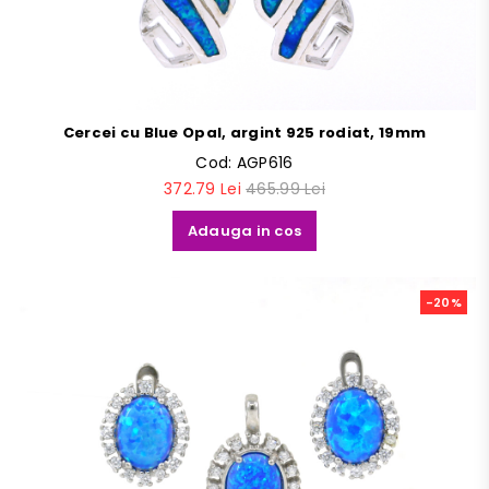
Cercei cu Blue Opal, argint 925 rodiat, 19mm
Cod:
AGP616
372.79 Lei
465.99 Lei
Adauga in cos
-20%