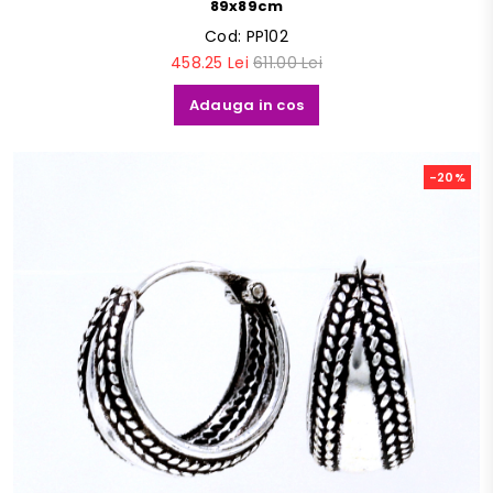
89x89cm
Cod:
PP102
458.25 Lei
611.00 Lei
Adauga in cos
-20%