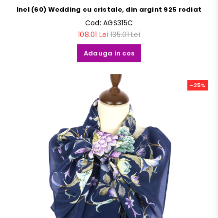
Inel (60) Wedding cu cristale, din argint 925 rodiat
Cod:
AGS315C
108.01 Lei
135.01 Lei
Adauga in cos
-25%