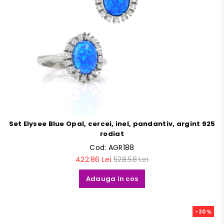
Set Elysee Blue Opal, cercei, inel, pandantiv, argint 925
rodiat
Cod:
AGR188
422.86 Lei
528.58 Lei
Adauga in cos
-20%