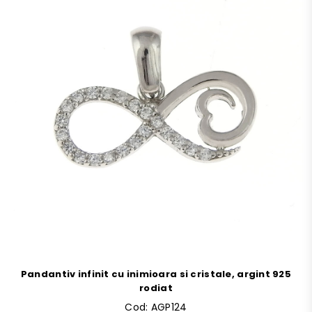
Pandantiv infinit cu inimioara si cristale, argint 925
rodiat
Cod:
AGP124