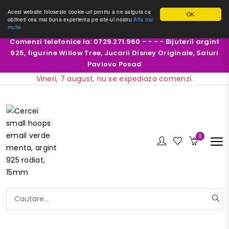
Acest website foloseste cookie-uri pentru a ne asigura ca
OK
obtineti cea mai buna experienta pe site-ul nostru
Afla mai
multe
Comenzi telefonice la: 0729.271.960 - - - - Bijuterii argint
925, figurine Willow Tree, Jucarii Disney Originale, Saluri
Pavlovo Posad
Vineri, 7 august, nu se expediaza comenzi.
0