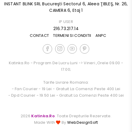
INSTANT BLINK SRL Bucureşti Sectorul 6, Aleea ŢIBLEŞ, Nr. 26,
CAMERA 6, Etaj 1
IP USER
216.73.217.14
CONTACT
TERMENI SI CONDITII
ANPC
Katinka.ro - Program De Lucru Luni -> Vineri ,orele 09.00 -
17.00;
Tarife Livrare Romania:
- Fan Courier - 19 Lei - Gratuit La Comenzi Peste 400 Lei
- Dpd Courier - 19.50 Lei - Gratuit La Comenzi Peste 400 Lei
2026
Katinka.ro
. Toate Drepturile Rezervate.
Made With
By
WebDesignSoft