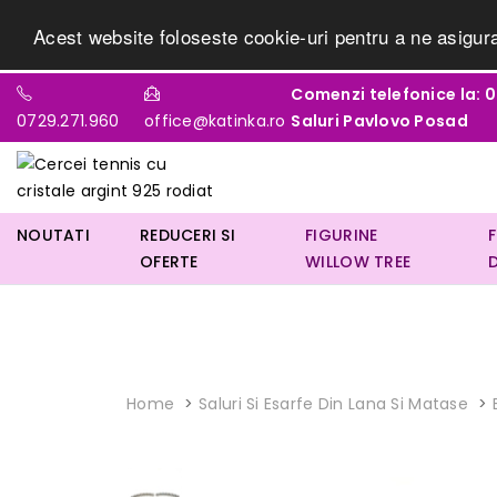
Acest website foloseste cookie-uri pentru a ne asigur
Comenzi telefonice la: 07
0729.271.960
office@katinka.ro
Saluri Pavlovo Posad
NOUTATI
REDUCERI SI
FIGURINE
OFERTE
WILLOW TREE
Home
Saluri Si Esarfe Din Lana Si Matase