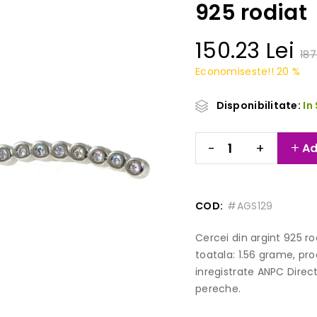
925 rodiat
150.23 Lei
187
Economiseste!! 20 %
Disponibilitate:
In
-
+
Ad
COD:
#AGS129
Cercei din argint 925 r
toatala: 1.56 grame, pr
inregistrate ANPC Direct
pereche.