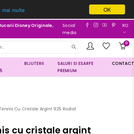
OK
a mai multe
Jucarii Disney Originale,
Social
RO
media
0
BIJUTERII
SALURI SI ESARFE
CONTACT
5
PREMIUM
Tennis Cu Cristale Argint 925 Rodiat
is cu cristale argint