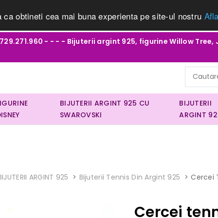
a ca obtineti cea mai buna experienta pe site-ul nostru
Afl
29.271.960 - - - - Bijuterii argint 925, figurine Willow Tree, 
FIGURINE
BIJUTERII ARGINT 925 CU
BIJUTERII
DISNEY
SWAROVSKI
ARGINT 92
BIJUTERII ARGINT 925
Bijuterii Tennis Din Argint 925
Cercei 
Cercei tenn