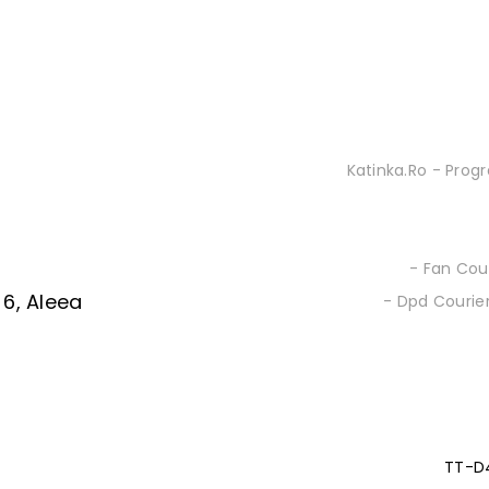
Katinka.ro - Progr
- Fan Cour
 6, Aleea
- Dpd Courier
TT-D