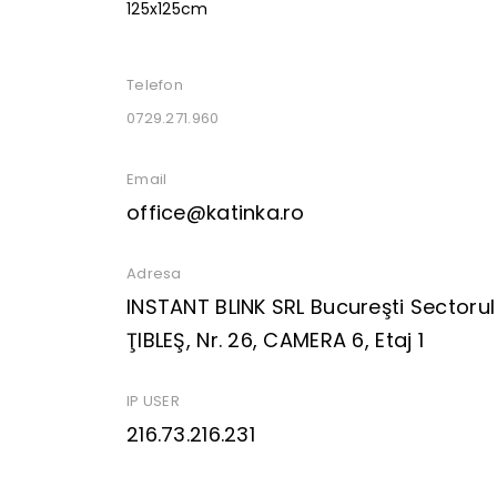
Telefon
0729.271.960
Email
office@katinka.ro
Adresa
INSTANT BLINK SRL Bucureşti Sectorul
ŢIBLEŞ, Nr. 26, CAMERA 6, Etaj 1
IP USER
216.73.216.231