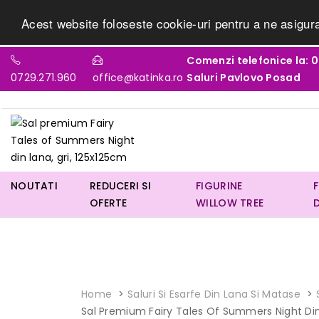
Acest website foloseste cookie-uri pentru a ne asigur
Comenzi telefonice la: 07
0729.271.960
office@katinka.ro
Saluri Pavlovo Posad
NOUTATI
REDUCERI SI
FIGURINE
OFERTE
WILLOW TREE
Home
Saluri Si Esarfe Din Lana Si Matase
Sal Premium Fairy Tales Of Summers Night Din