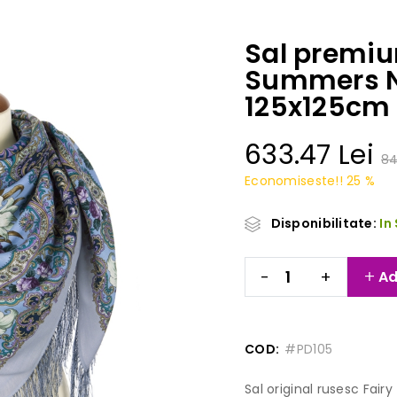
Sal premiu
Summers Ni
125x125cm
633.47 Lei
84
Economiseste!! 25 %
Disponibilitate:
In
-
+
Ad
COD:
#PD105
Sal original rusesc Fair