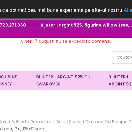
a ca obtineti cea mai buna experienta pe site-ul nostru
Afl
29.271.960 - - - - Bijuterii argint 925, figurine Willow Tree, 
Vineri, 7 august, nu se expediaza comenzi.
FIGURINE
BIJUTERII ARGINT 925 CU
BIJUTERII
DISNEY
SWAROVSKI
ARGINT 92
Saluri Si Esarfe Premium
Saluri Rusesti Din Lana Cu Franjuri
 Lana, Gri, 125x125cm