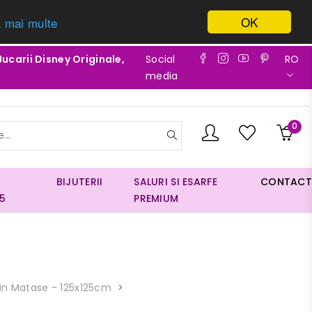
OK
a mai multe
Jucarii Disney Originale,
Social
RO
media
0
BIJUTERII
SALURI SI ESARFE
CONTACT
5
PREMIUM
 Din Matase - 125x125cm