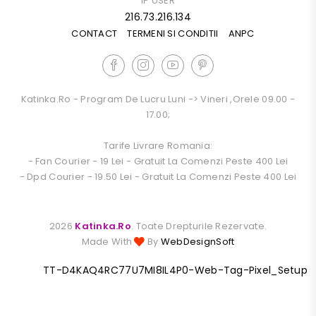
IP USER
216.73.216.134
CONTACT
TERMENI SI CONDITII
ANPC
Katinka.ro - Program De Lucru Luni -> Vineri ,orele 09.00 -
17.00;
Tarife Livrare Romania:
- Fan Courier - 19 Lei - Gratuit La Comenzi Peste 400 Lei
- Dpd Courier - 19.50 Lei - Gratuit La Comenzi Peste 400 Lei
2026
Katinka.ro
. Toate Drepturile Rezervate.
Made With
By
WebDesignSoft
TT-D4KAQ4RC77U7MI8IL4P0-Web-Tag-Pixel_Setup