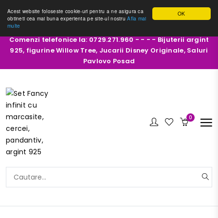
Acest website foloseste cookie-uri pentru a ne asigura ca
OK
obtineti cea mai buna experienta pe site-ul nostru
Afla mai
multe
Comenzi telefonice la: 0729.271.960 - - - - Bijuterii argint
925, figurine Willow Tree, Jucarii Disney Originale, Saluri
Pavlovo Posad
0