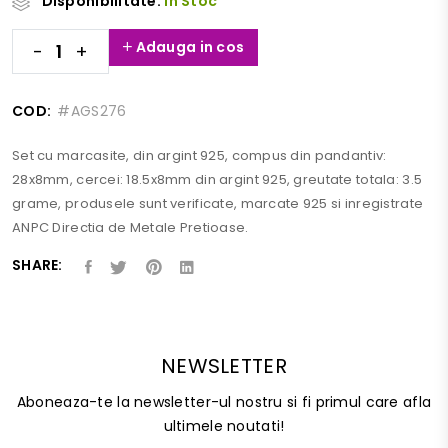
Disponibilitate:
In Stoc
Adauga in cos
-
+
COD:
#AGS276
Set cu marcasite, din argint 925, compus din pandantiv:
28x8mm, cercei: 18.5x8mm din argint 925, greutate totala: 3.5
grame, produsele sunt verificate, marcate 925 si inregistrate
ANPC Directia de Metale Pretioase.
SHARE:
NEWSLETTER
Aboneaza-te la newsletter-ul nostru si fi primul care afla
ultimele noutati!